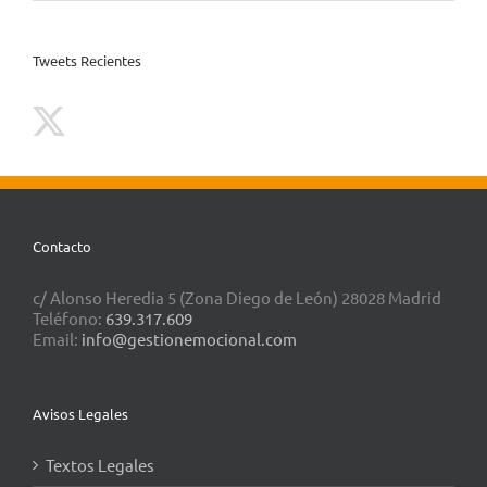
Tweets Recientes
Contacto
c/ Alonso Heredia 5 (Zona Diego de León) 28028 Madrid
Teléfono:
639.317.609
Email:
info@gestionemocional.com
Avisos Legales
Textos Legales