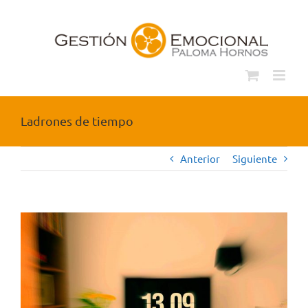
Saltar
al
contenido
Ladrones de tiempo
Anterior
Siguiente
Ver
imagen
más
grande