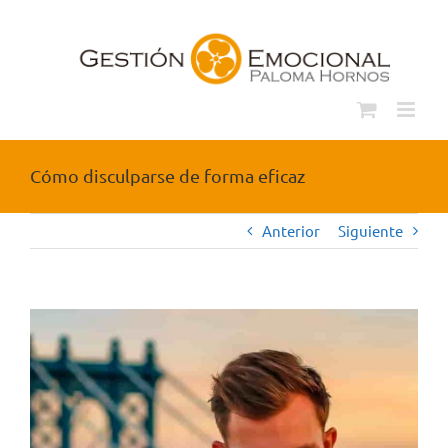
Saltar
al
contenido
Cómo disculparse de forma eficaz
Anterior
Siguiente
Ver
imagen
más
grande