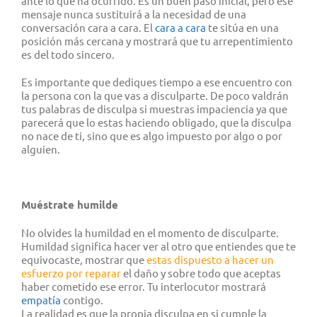
ante lo que ha ocurrido. Es un buen paso inicial, pero ese
mensaje nunca sustituirá a la necesidad de una
conversación cara a cara. El
cara a cara
te sitúa en una
posición más cercana y mostrará que tu arrepentimiento
es del todo sincero.
Es importante que dediques tiempo a ese encuentro con
la persona con la que vas a disculparte. De poco valdrán
tus palabras de disculpa si muestras impaciencia ya que
parecerá que lo estas haciendo obligado, que la disculpa
no nace de ti, sino que es algo impuesto por algo o por
alguien.
Mu
é
strate humilde
No olvides la humildad en el momento de disculparte.
Humildad significa hacer ver al otro que entiendes que te
equivocaste, mostrar que
estas dispuesto a hacer un
esfuerzo por reparar
el daño y sobre todo que aceptas
haber cometido ese error. Tu interlocutor mostrará
empatía
contigo.
La realidad es que la propia disculpa en si cumple la