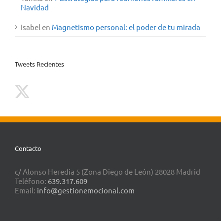
Navidad
Isabel
en
Magnetismo personal: el poder de tu mirada
Tweets Recientes
Contacto
c/ Alonso Heredia 5 (Zona Diego de León) 28028 Madrid
Teléfono:
639.317.609
Email:
info@gestionemocional.com