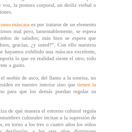
e voz, la postura
corporal
, un desliz verbal o
iones.
 como máscara
es por
tratarse de
un elemento
tirnos mal pero, lamentablemente, se espera
ambio de saludos; más bien se espera que
ien, gracias, ¿y usted?”. Con ello nuestros
que hayamos exhibido una máscara excelente,
mporta lo que en realidad siente el otro;
t
odo
ente
a gusto.
o el mohín de asco,
d
el llanto
a
la sonrisa, no
esiden en nuestro interior sino que
tienen la
imo para
que los demás puedan
regular
su
liza de qué manera el entorno cultural regula
ostumbres culturales incitan a la supresión de
or,
en torno a los
tres o cuatro años los niños
 desilusión; a los seis años distinguen