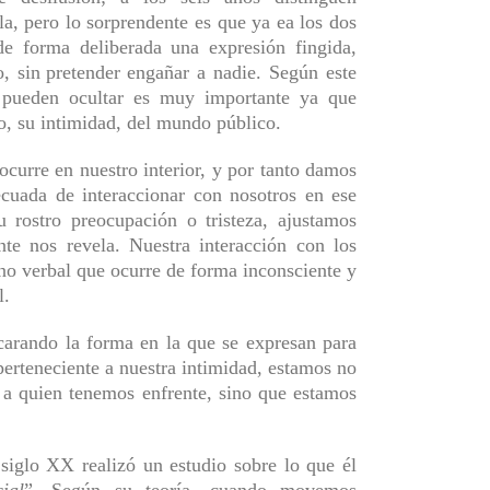
la,
pero
lo sorprendente es que
ya ea los dos
e forma deliberada una expresión fingida,
go,
sin
pretender
engañar a nadie. Según este
e pueden ocultar es muy importante ya que
o, su intimidad, del mundo público.
ocurre en nuestro interior, y por tanto damos
cuada de interaccionar con nosotros
en ese
 rostro preocupación o tristeza, ajustamos
te nos revela. Nuestra interacción con los
no verbal que ocurre de forma inconsciente y
l.
arando la forma en la que se expresan para
erteneciente a nuestra intimidad, estamos no
a quien tenemos enfrente, sino que estamos
iglo XX realizó un estudio sobre lo que él
ial
”. Según su teoría, cuando movemos