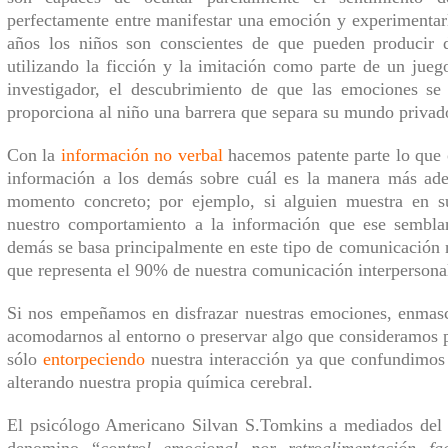
perfectamente
entre manifesta
r una
emoción y experi
mentar
años los niños son conscientes de que pueden producir d
utilizando la ficción y la imitación como parte de un jue
investigador, el descubrimiento de que las emociones s
proporciona al niño una barrera que separa su mundo privad
Con la
información no verbal
hacemos p
atente
parte lo que 
información a los demás sobre cuál es la manera más ade
momento concreto; por ejemplo, si
alguien muestra en su
nuestro comportamiento a la información que ese semblan
demás se basa principalmente en este tipo de comunicación 
que representa el 90% de nuestra comunicación interpersona
Si nos empeñamos en disfrazar nuestras emociones, enmasc
acomodarnos al entorno o preservar algo que consideramos p
sólo
entorpeciendo
nuestra interacción
ya que
confundi
mos
alterando nuestra propia química cerebral.
El psicólogo Americano Silvan S.Tomkins a mediados del s
denomino “
control emocional por retroalimentación fac