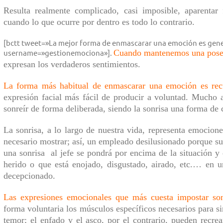
R
esulta realmente complicado, casi imposible,
aparentar 
cuando
lo que ocurre
por dentro
es todo lo
contrario.
[bctt tweet=»La mejor forma de enmascarar una emoción es gene
username=»gestionemociona»].
Cuando mantenemos u
na pos
expresan los verdaderos sentimientos.
La forma m
á
s habitual de
enmascarar
una emoción es recu
expresión facial más fácil de producir a voluntad. Mucho 
sonreír de forma deliberada, siendo
la sonrisa
una
forma de
c
La
sonrisa
,
a lo largo de nuestra vida,
representa emociones
necesario mostrar;
a
sí, un empleado desilusionado porque s
una sonrisa al jefe se pondrá por encima de la situación y
herido
o que está
enojado, disgustado, airado, etc.… en 
decepcionado.
Las expresiones emocionales que más cuesta impostar son
forma voluntaria los músculos específicos necesarios para s
temor;
e
l en
fado
y
el asco
, por el contrario, pueden recre