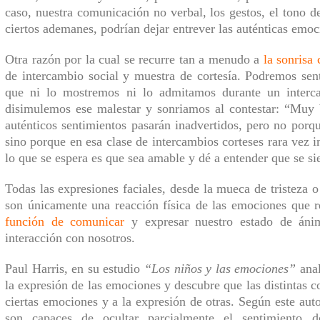
caso, nuestra comunicación no verbal,
los
gesto
s
, el tono d
ciertos ademanes, podrían
dejar entrever
las auténticas emoc
Otra razón por la cual se recurre tan a menudo a
la sonrisa
de intercambio social y muestra de cortesía. Podremos sen
que ni lo mostremos ni lo admitamos
durante
un interc
disimulemos ese malestar y sonriamos al contestar: “Muy b
auténticos sentimientos pasarán inadvertidos, pero no por
sino porque en esa clase de intercambios corteses rara vez i
lo que se espera es que sea amable y
dé a entender que se si
Todas l
as expresiones faciales, desde la mueca de tristeza 
son únicamente una reacción física de las emociones que r
función de comunicar
y expresar nuestro estado de án
interacción con
nosotros
.
Paul Harris, en su estudio
“Los niños y las emociones”
ana
la expresión de las emociones
y descubre que l
as
distintas
c
ciertas emociones y a la expresión de otras. Según este aut
son capaces de ocultar parcialmente
el
sentimiento de