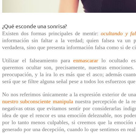
¿Qué esconde una sonrisa?
Existen dos formas principales de mentir:
oculta
ndo
y fa
información sin faltar a la verdad;
quien
falsea va un pa
verdadera, sino que presenta información falsa como si
de
c
Utilizar el falseamiento para
enmascarar
lo ocultado es
queremos ocultar son,
precisamente,
nuestras emociones
preocupación, y la ira lo es más que el
asco;
además
cuant
será
que se filtre alguna señal pese a todos
los
esfuerzos
que
No nos
referimos únicamente a la expresión exterior de un
nuestro subconsciente manipula
nuestra percepción de la r
negativas
otras que
evitamos sentir
por considerarlas indig
idea de que el rencor es una emoción deleznable, nos pod
por lo tanto menos culpables, si creemos que la emoción
generado por una decepción,
cuando
lo que sentimos
en rea