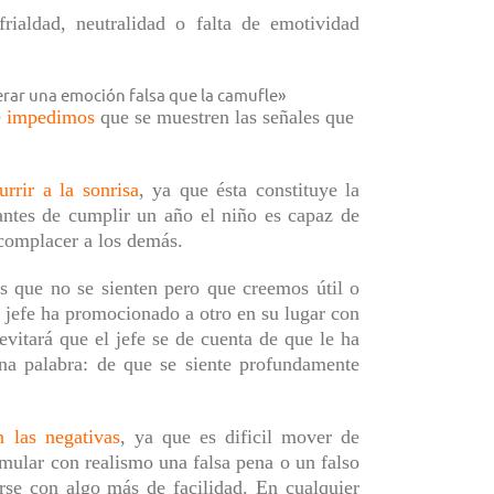
frialdad, neutralidad o falta de emotividad
rar una emoción falsa que la camufle»
e imp
edimos
que se muestren las señales que
rrir a la sonrisa
,
ya
que ésta constituye la
antes de cumplir un año el niño es capaz de
omplacer a los demás.
 que no se sienten pero que creemos útil o
u jefe ha promocionado a otro en
su
lugar con
 evitará que
el jefe
se de cuenta de que le ha
una palabra: de que se siente profundamente
 las negativas
,
ya que es dificil mover
de
imular con realismo una falsa
pena
o un falso
arse con algo más de facilidad. En cualquier