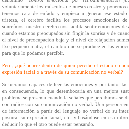
voluntariamente los músculos de nuestro rostro y ponemos c
tenemos cara de enfado y empieza a generar ese estado
tristeza, el cerebro facilita los procesos emocionales d
sonreímos, nuestro cerebro nos facilita sentir emociones de 
cuando estamos preocupados sin fingir la sonrisa y de cuan
el nivel de preocupación baja y el nivel de relajación aume
Ese pequeño matiz, el cambio que se produce en las emoci
para que lo podamos percibir.
Pero, ¿qué ocurre dentro de quien percibe el estado emocio
expresión facial o a través de su comunicación no verbal?
Si
fueramos
capaces de leer las emociones y por tanto, las
en consecuencia, lo que desembocar
ía
en una mejora susta
problema se presenta cuando la señales que percibimos se d
contradice con su comunicación no verbal. Una persona em
de información a partir del lenguaje no verbal de su inter
postura, su expresión facial, etc,
y
basándose en esa infor
deducir lo que el otro puede estar pensando.