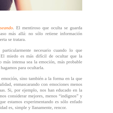
lsea
ndo
. El mentiroso que oculta se guarda
so más allá: no sólo retiene información
ierta
se tratara
.
 particularmente necesario cuando lo que
. El
miedo
es más difícil de ocultar que la
o más intensa sea la emoción, más probable
 hagamos para
ocultarla.
a emoción, sino también a
la forma en la que
ealidad, enmascarando con emociones menos
nas. Si, por ejemplo, nos han educado en la
emos considerar mejores, menos “indignos” y
 que estamos experimentando es sólo enfado
lidad
es, simple y llanamente, rencor.