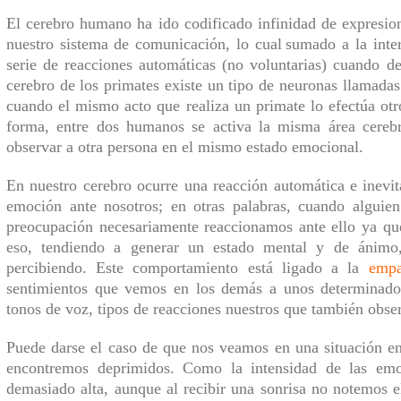
El
cerebro humano ha
ido
codificado
infinidad de
expresio
nuestro sistema de comunicación,
lo cual
sumado a la inte
serie de reacciones automáticas (no voluntarias) cuando de
cerebro de los primates existe un tipo de neuronas llamadas
cuando el mismo acto que realiza un primate lo efectúa otr
forma, entre dos humanos se activa la misma área cereb
observar a otra persona en el mismo estado emocional.
En nuestro cerebro ocurre una reacción
automática e
inevit
emoción ante nosotros;
e
n otras palabras, cuando alguien
preocupación necesariamente reaccionamos ante ello ya qu
eso,
tendiendo a generar un estado mental y de ánimo
percibiendo.
Este comportamiento está ligado a la
empa
sentimientos que vemos en los demás a unos determinados 
tonos de voz, tipos de reacciones nuestros que también ob
Puede darse el caso de que nos veamos en una situación e
encontremos deprimidos. Como la intensidad de las emo
demasiado alta, aunque al recibir una sonrisa no notemos e