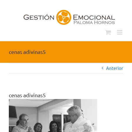
Saltar
al
contenido
cenas adivinas5
Anterior
cenas adivinas5