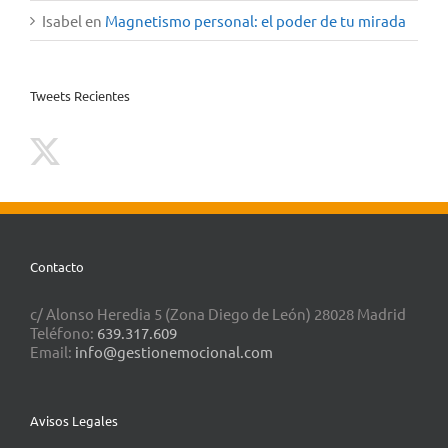
Isabel
en
Magnetismo personal: el poder de tu mirada
Tweets Recientes
Contacto
c/ Alonso Heredia 5 (Zona Diego de León) 28028 Madrid
Teléfono:
639.317.609
Email:
info@gestionemocional.com
Avisos Legales