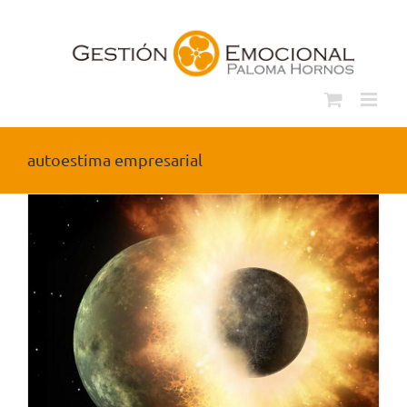
Saltar
al
contenido
autoestima empresarial