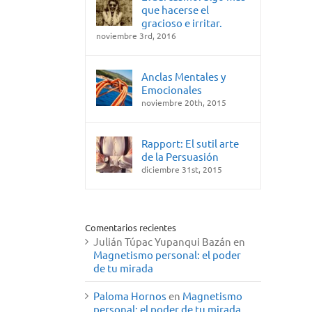
que hacerse el
gracioso e irritar.
noviembre 3rd, 2016
Anclas Mentales y
Emocionales
noviembre 20th, 2015
Rapport: El sutil arte
de la Persuasión
diciembre 31st, 2015
Comentarios recientes
Julián Túpac Yupanqui Bazán
en
Magnetismo personal: el poder
de tu mirada
Paloma Hornos
en
Magnetismo
personal: el poder de tu mirada