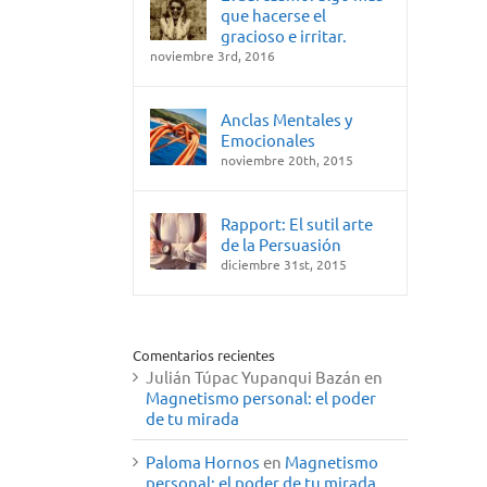
que hacerse el
gracioso e irritar.
noviembre 3rd, 2016
Anclas Mentales y
Emocionales
noviembre 20th, 2015
Rapport: El sutil arte
de la Persuasión
diciembre 31st, 2015
Comentarios recientes
Julián Túpac Yupanqui Bazán
en
Magnetismo personal: el poder
de tu mirada
Paloma Hornos
en
Magnetismo
personal: el poder de tu mirada