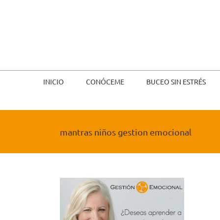
Saltar
al
contenido
INICIO
CONÓCEME
BUCEO SIN ESTRÉS
mantras niños gestion emocional