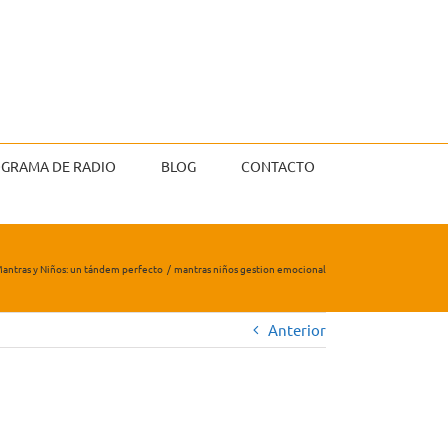
GRAMA DE RADIO
BLOG
CONTACTO
antras y Niños: un tándem perfecto
mantras niños gestion emocional
Anterior