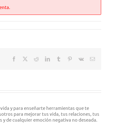
enta.
Facebook
X
Reddit
LinkedIn
Tumblr
Pinterest
Vk
Correo
electrónico
 vida y para enseñarte herramientas que te
tros para mejorar tus vida, tus relaciones, tus
es y de cualquier emoción negativa no deseada.