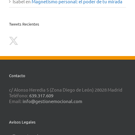
Isabel
en
Magnetismo personal: el poder de tu mirada
Tweets Recientes
Contacto
c/ Alonso Heredia 5 (Zona Diego de León) 28028 Madrid
Teléfono:
639.317.609
Email:
info@gestionemocional.com
Avisos Legales