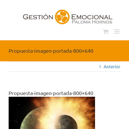
Saltar
al
contenido
Propuesta-imagen-portada-800×640
Anterior
Propuesta-imagen-portada-800×640