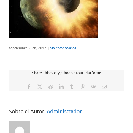
septiembre 28th, 2017
|
Sin comentarios
Share This Story, Choose Your Platform!
Facebook
X
Reddit
LinkedIn
Tumblr
Pinterest
Vk
Correo
electrónico
Sobre el Autor:
Administrador