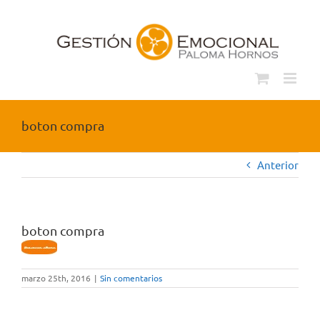
Saltar
al
contenido
boton compra
Anterior
boton compra
marzo 25th, 2016
|
Sin comentarios