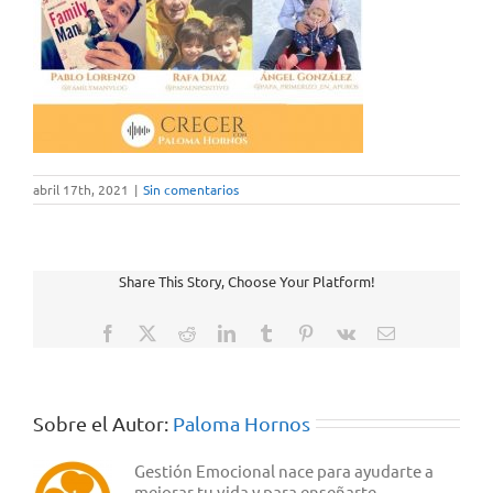
abril 17th, 2021
|
Sin comentarios
Share This Story, Choose Your Platform!
Facebook
X
Reddit
LinkedIn
Tumblr
Pinterest
Vk
Correo
electrónico
Sobre el Autor:
Paloma Hornos
Gestión Emocional nace para ayudarte a
mejorar tu vida y para enseñarte