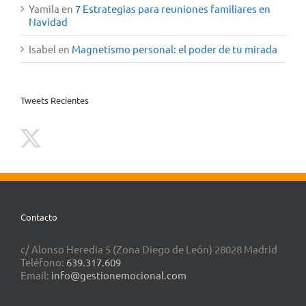
Yamila
en
7 Estrategias para reuniones familiares en
Navidad
Isabel
en
Magnetismo personal: el poder de tu mirada
Tweets Recientes
Contacto
c/ Alonso Heredia 5 (Zona Diego de León) 28028 Madrid
Teléfono:
639.317.609
Email:
info@gestionemocional.com