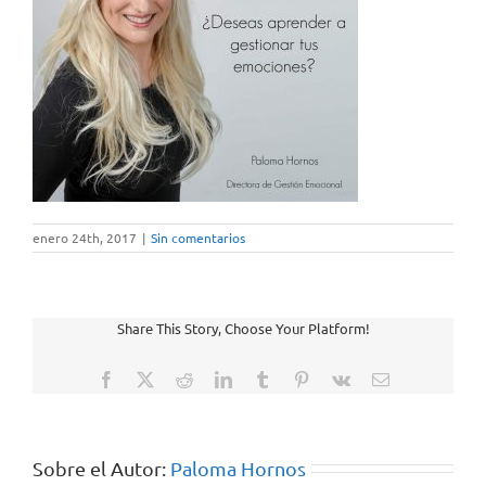
enero 24th, 2017
|
Sin comentarios
Share This Story, Choose Your Platform!
Facebook
X
Reddit
LinkedIn
Tumblr
Pinterest
Vk
Correo
electrónico
Sobre el Autor:
Paloma Hornos