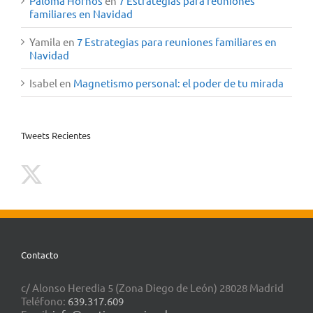
Paloma Hornos
en
7 Estrategias para reuniones
familiares en Navidad
Yamila
en
7 Estrategias para reuniones familiares en
Navidad
Isabel
en
Magnetismo personal: el poder de tu mirada
Tweets Recientes
Contacto
c/ Alonso Heredia 5 (Zona Diego de León) 28028 Madrid
Teléfono:
639.317.609