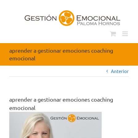
Saltar
al
contenido
aprender a gestionar emociones coaching
emocional
Anterior
aprender a gestionar emociones coaching
emocional