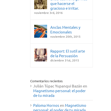
que hacerse el
gracioso e irritar.
noviembre 3rd, 2016
Anclas Mentales y
Emocionales
noviembre 20th, 2015
Rapport: El sutil arte
de la Persuasión
diciembre 31st, 2015
Comentarios recientes
Julián Túpac Yupanqui Bazán
en
Magnetismo personal: el poder
de tu mirada
Paloma Hornos
en
Magnetismo
personal: el poder de tu mirada