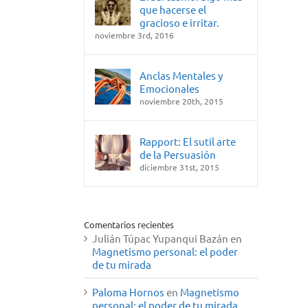
que hacerse el
gracioso e irritar.
noviembre 3rd, 2016
Anclas Mentales y
Emocionales
noviembre 20th, 2015
Rapport: El sutil arte
de la Persuasión
diciembre 31st, 2015
Comentarios recientes
Julián Túpac Yupanqui Bazán
en
Magnetismo personal: el poder
de tu mirada
Paloma Hornos
en
Magnetismo
personal: el poder de tu mirada