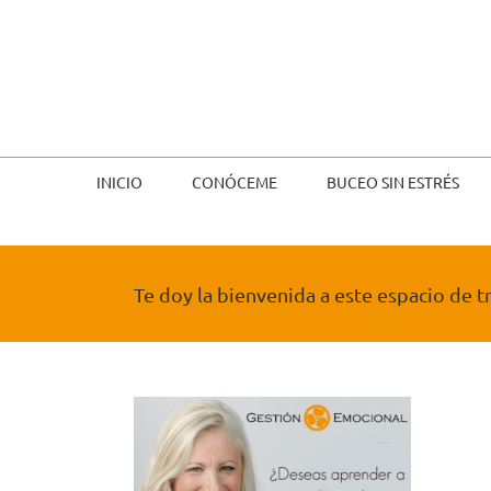
Saltar
al
contenido
INICIO
CONÓCEME
BUCEO SIN ESTRÉS
Te doy la bienvenida a este espacio de 