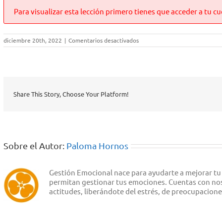
Para visualizar esta lección primero tienes que acceder a tu cu
en
diciembre 20th, 2022
|
Comentarios desactivados
Te
doy
la
bienvenida
a
este
espacio
Share This Story, Choose Your Platform!
de
transformación
Sobre el Autor:
Paloma Hornos
Gestión Emocional nace para ayudarte a mejorar tu
permitan gestionar tus emociones. Cuentas con noso
actitudes, liberándote del estrés, de preocupacion