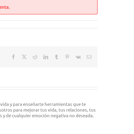
enta.
Facebook
X
Reddit
LinkedIn
Tumblr
Pinterest
Vk
Correo
electrónico
 vida y para enseñarte herramientas que te
tros para mejorar tus vida, tus relaciones, tus
es y de cualquier emoción negativa no deseada.