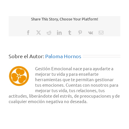
respiratoria:
ejercicio
I
Share This Story, Choose Your Platform!
Facebook
X
Reddit
LinkedIn
Tumblr
Pinterest
Vk
Correo
electrónico
Sobre el Autor:
Paloma Hornos
Gestión Emocional nace para ayudarte a
mejorar tu vida y para enseñarte
herramientas que te permitan gestionar
tus emociones. Cuentas con nosotros para
mejorar tus vida, tus relaciones, tus
actitudes, liberándote del estrés, de preocupaciones y de
cualquier emoción negativa no deseada.