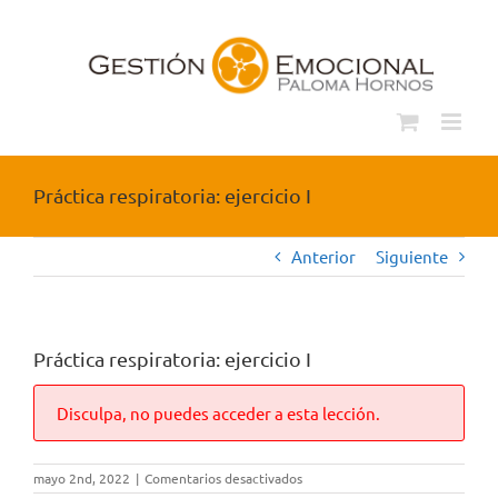
Saltar
al
contenido
Práctica respiratoria: ejercicio I
Anterior
Siguiente
Práctica respiratoria: ejercicio I
Disculpa, no puedes acceder a esta lección.
en
mayo 2nd, 2022
|
Comentarios desactivados
Práctica