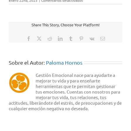
enero 22nd, 2023
|
Comentarios desactivados
Conclusiones
y
aviso
Share This Story, Choose Your Platform!
Facebook
X
Reddit
LinkedIn
Tumblr
Pinterest
Vk
Correo
electrónico
Sobre el Autor:
Paloma Hornos
Gestión Emocional nace para ayudarte a
mejorar tu vida y para enseñarte
herramientas que te permitan gestionar
tus emociones. Cuentas con nosotros para
mejorar tus vida, tus relaciones, tus
actitudes, liberándote del estrés, de preocupaciones y de
cualquier emoción negativa no deseada.