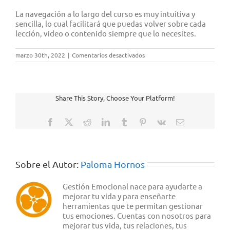
La navegación a lo largo del curso es muy intuitiva y
sencilla, lo cual facilitará que puedas volver sobre cada
lección, video o contenido siempre que lo necesites.
en
marzo 30th, 2022
|
Comentarios desactivados
¿Es
posible
volver
a
ver
Share This Story, Choose Your Platform!
alguna
lección
concreta,
Facebook
X
Reddit
LinkedIn
Tumblr
Pinterest
Vk
Correo
repasar
electrónico
módulos
y
repetir
algún
test
Sobre el Autor:
Paloma Hornos
si
lo
Gestión Emocional nace para ayudarte a
considerara
conveniente?
mejorar tu vida y para enseñarte
herramientas que te permitan gestionar
tus emociones. Cuentas con nosotros para
mejorar tus vida, tus relaciones, tus