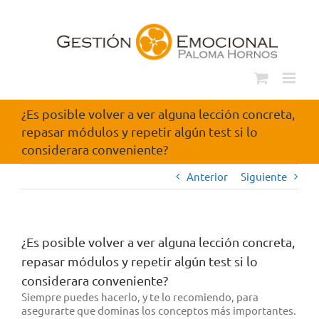
Saltar
al
contenido
¿Es posible volver a ver alguna lección concreta,
repasar módulos y repetir algún test si lo
considerara conveniente?
Anterior
Siguiente
¿Es posible volver a ver alguna lección concreta,
repasar módulos y repetir algún test si lo
considerara conveniente?
Siempre puedes hacerlo, y te lo recomiendo, para
asegurarte que dominas los conceptos más importantes.