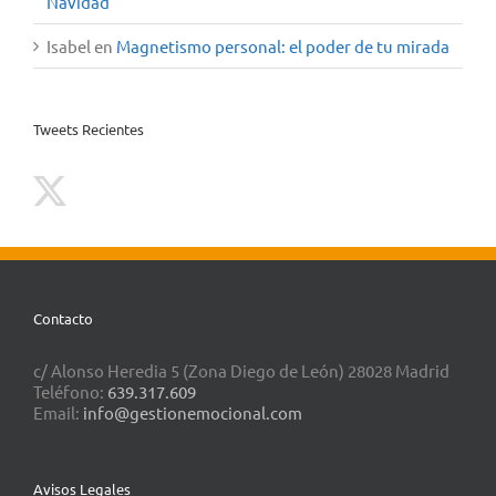
Navidad
Isabel
en
Magnetismo personal: el poder de tu mirada
Tweets Recientes
Contacto
c/ Alonso Heredia 5 (Zona Diego de León) 28028 Madrid
Teléfono:
639.317.609
Email:
info@gestionemocional.com
Avisos Legales