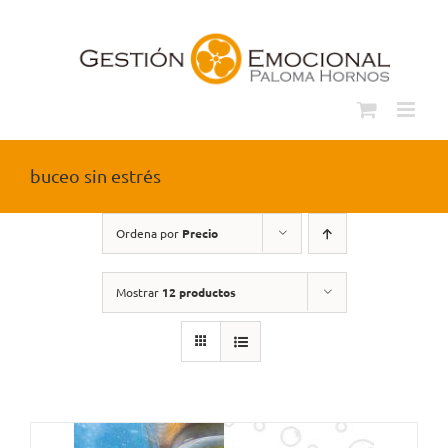
Saltar
al
contenido
buceo sin estrés
Ordena por
Precio
Mostrar
12 productos