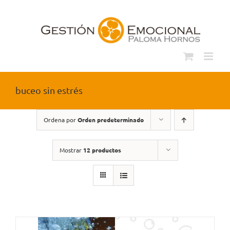
Saltar
al
contenido
buceo sin estrés
Ordena por
Orden predeterminado
Mostrar
12 productos