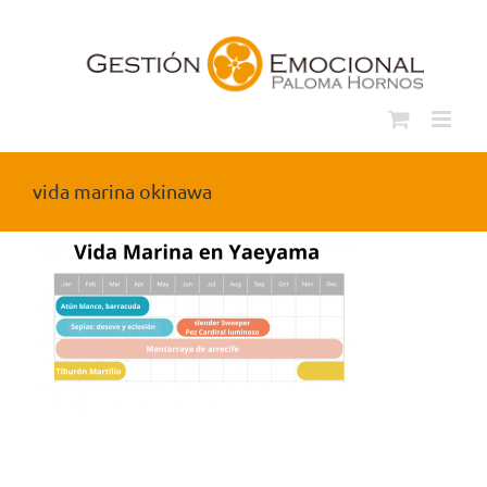
Saltar
al
contenido
vida marina okinawa