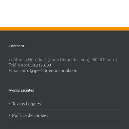
Contacto
c/ Alonso Heredia 5 (Zona Diego de León) 28028 Madrid
Teléfono:
639.317.609
Email:
info@gestionemocional.com
Avisos Legales
Textos Legales
Política de cookies