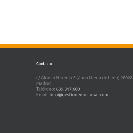
Contacto
c/ Alonso Heredia 5 (Zona Diego de León) 28028
Madrid
Teléfono:
639.317.609
Email:
info@gestionemocional.com