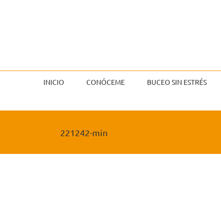
Saltar
al
contenido
INICIO
CONÓCEME
BUCEO SIN ESTRÉS
221242-min