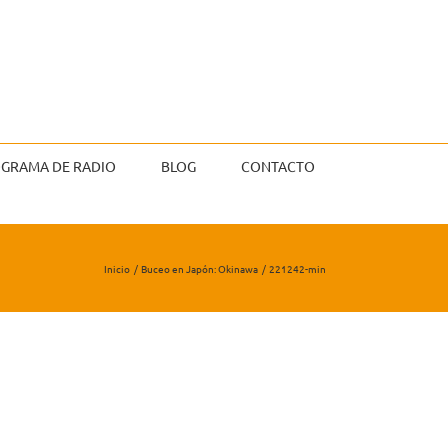
GRAMA DE RADIO
BLOG
CONTACTO
Inicio
Buceo en Japón: Okinawa
221242-min