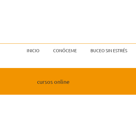
Saltar
al
contenido
INICIO
CONÓCEME
BUCEO SIN ESTRÉS
cursos online