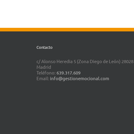
Contacto
c/ Alonso Heredia 5 (Zona Diego de León) 28028
Madrid
Teléfono:
639.317.609
Email:
info@gestionemocional.com