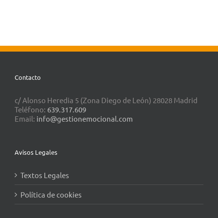
Contacto
c/ Alonso Heredia 5 (Zona Diego de León) 28028 Madrid
Teléfono:
639.317.609
Email:
info@gestionemocional.com
Avisos Legales
Textos Legales
Política de cookies