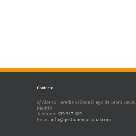
Contacto
c/ Alonso Heredia 5 (Zona Diego de León) 28028
Madrid
Teléfono:
639.317.609
Email:
info@gestionemocional.com