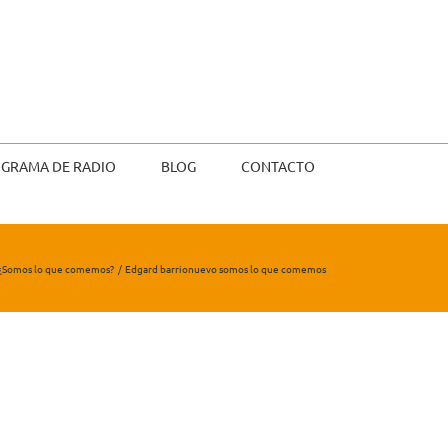
GRAMA DE RADIO
BLOG
CONTACTO
¿Somos lo que comemos?
Edgard barrionuevo somos lo que comemos