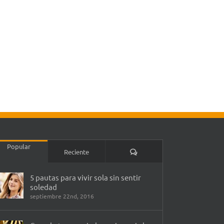
Popular
Comentarios
Reciente
5 pautas para vivir sola sin sentir
soledad
septiembre 22nd, 2016