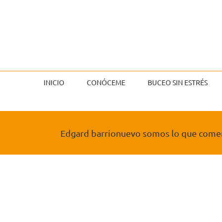
Saltar
al
contenido
INICIO
CONÓCEME
BUCEO SIN ESTRÉS
Edgard barrionuevo somos lo que com