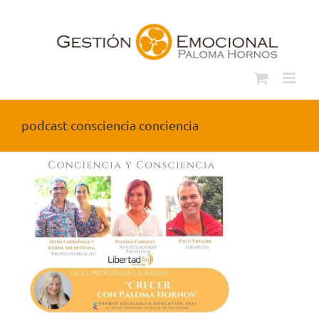
Saltar
al
contenido
podcast consciencia conciencia