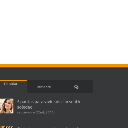
Popular
Comentarios
Reciente
5 pautas para vivir sola sin sentir
soledad
septiembre 22nd, 2016