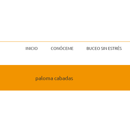
Saltar
al
contenido
INICIO
CONÓCEME
BUCEO SIN ESTRÉS
paloma cabadas