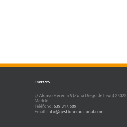
Contacto
c/ Alonso Heredia 5 (Zona Diego de León) 28028
Madrid
Teléfono:
639.317.609
Email:
info@gestionemocional.com