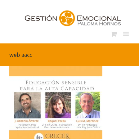
Saltar
al
contenido
web aacc