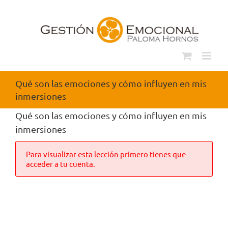
Saltar
al
contenido
Qué son las emociones y cómo influyen en mis
inmersiones
Qué son las emociones y cómo influyen en mis
inmersiones
Para visualizar esta lección primero tienes que
acceder a tu cuenta.