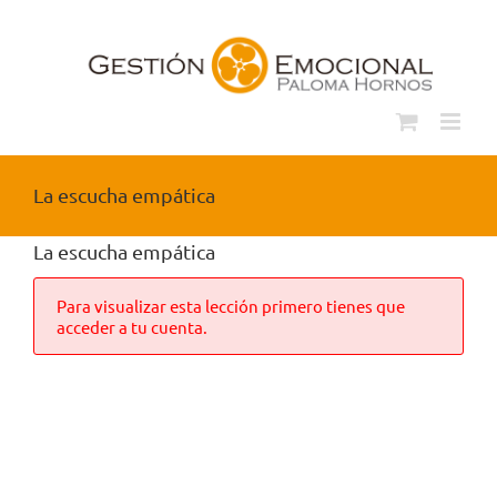
Saltar
al
contenido
La escucha empática
La escucha empática
Para visualizar esta lección primero tienes que
acceder a tu cuenta.