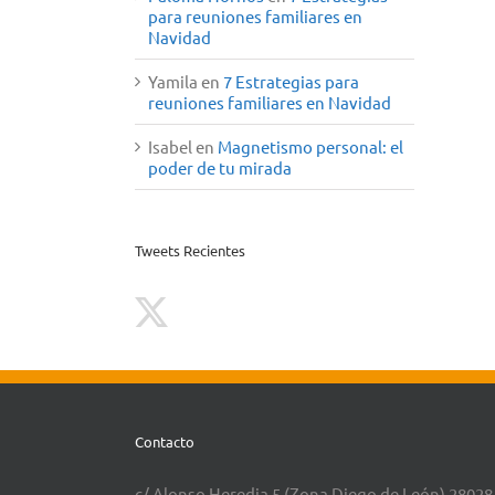
para reuniones familiares en
Navidad
Yamila
en
7 Estrategias para
reuniones familiares en Navidad
Isabel
en
Magnetismo personal: el
poder de tu mirada
Tweets Recientes
Contacto
c/ Alonso Heredia 5 (Zona Diego de León) 28028