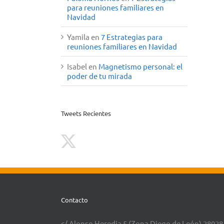
para reuniones familiares en
Navidad
Yamila
en
7 Estrategias para
reuniones familiares en Navidad
Isabel
en
Magnetismo personal: el
poder de tu mirada
Tweets Recientes
Contacto
c/ Alonso Heredia 5 (Zona Diego de León) 28028