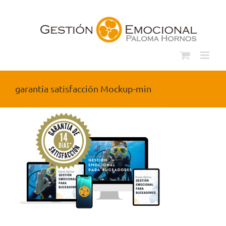
Saltar
al
contenido
garantia satisfacción Mockup-min