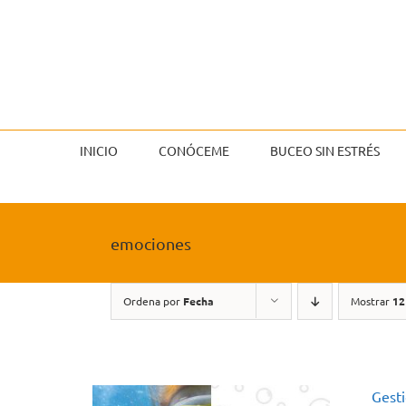
Saltar
al
contenido
INICIO
CONÓCEME
BUCEO SIN ESTRÉS
emociones
Ordena por
Fecha
Mostrar
12
Gest