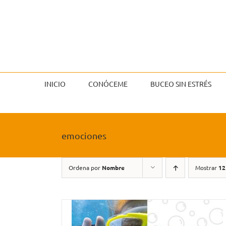
Saltar
al
contenido
INICIO
CONÓCEME
BUCEO SIN ESTRÉS
emociones
Ordena por
Nombre
Mostrar
12