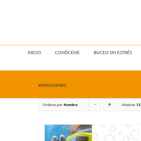
Saltar
al
contenido
INICIO
CONÓCEME
BUCEO SIN ESTRÉS
emociones
Ordena por
Nombre
Mostrar
12