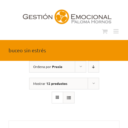
Saltar
al
contenido
buceo sin estrés
Ordena por
Precio
Mostrar
12 productos