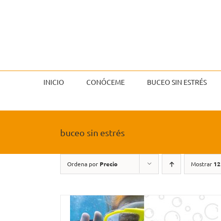
Saltar
al
contenido
INICIO
CONÓCEME
BUCEO SIN ESTRÉS
buceo sin estrés
Ordena por
Precio
Mostrar
12