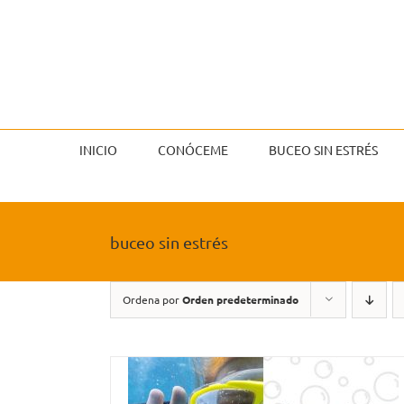
Saltar
al
contenido
INICIO
CONÓCEME
BUCEO SIN ESTRÉS
buceo sin estrés
Ordena por
Orden predeterminado