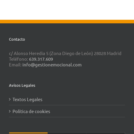
Contacto
c/ Alonso Heredia 5 (Zona Diego de León) 28028 Madrid
Teléfono:
639.317.609
Email:
info@gestionemocional.com
Avisos Legales
Textos Legales
Política de cookies