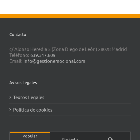
Contacto
c/ Alonso Heredia 5 (Zona Diego de León) 28028 Madrid
Teléfono:
639.317.609
Email:
info@gestionemocional.com
Avisos Legales
Textos Legales
Política de cookies
Popular
Comentarios
Reciente