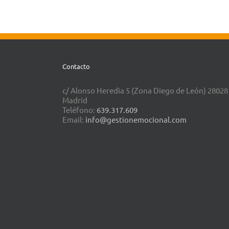
Contacto
c/ Alonso Heredia 5 (Zona Diego de León) 28028
Madrid
Teléfono:
639.317.609
Email:
info@gestionemocional.com