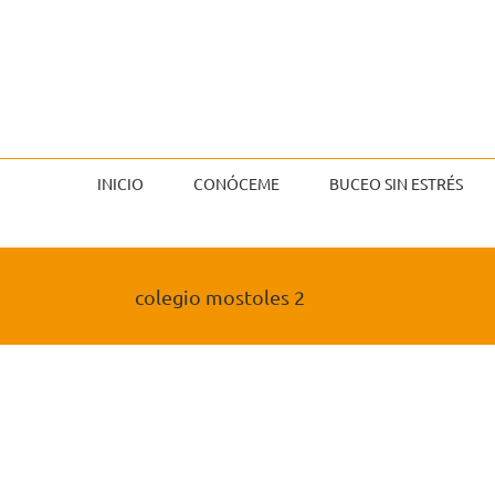
Saltar
al
contenido
INICIO
CONÓCEME
BUCEO SIN ESTRÉS
colegio mostoles 2