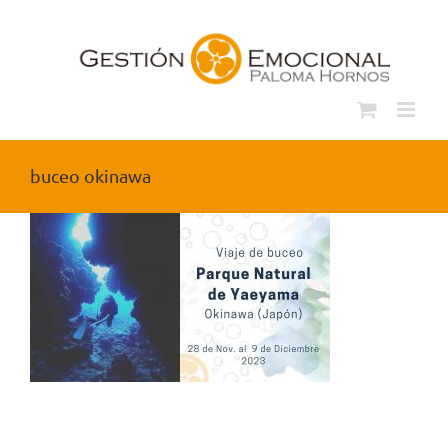
Saltar
al
contenido
buceo okinawa