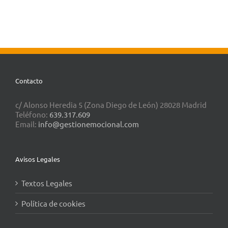
Contacto
c/ Alonso Heredia 5 (Zona Diego de León) 28028 Madrid
Teléfono:
639.317.609
Email:
info@gestionemocional.com
Avisos Legales
Textos Legales
Política de cookies