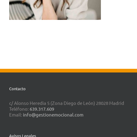
Contacto
c/ Alonso Heredia 5 (Zona Diego de León) 28028 Madrid
Teléfono:
639.317.609
Email:
info@gestionemocional.com
Avisos Legales