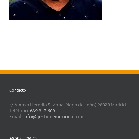
Contacto
c/ Alonso Heredia 5 (Zona Diego de León) 28028 Madrid
Teléfono:
639.317.609
Email:
info@gestionemocional.com
Avisos Legales