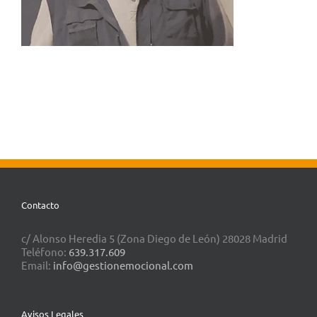
Contacto
c/ Alonso Heredia 5 (Zona Diego de León) 28028 Madrid
Teléfono:
639.317.609
Email:
info@gestionemocional.com
Avisos Legales