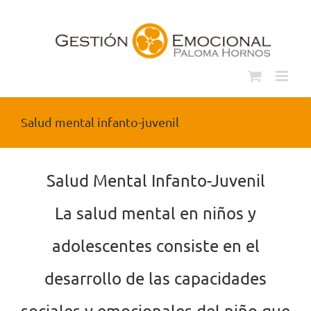
Saltar
al
contenido
Salud mental infanto-juvenil
Salud Mental Infanto-Juvenil
La salud mental en niños y
adolescentes consiste en
el
desarrollo de las capacidades
sociales y emocionales del niño
que