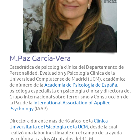
M.Paz García-Vera
Catedrática de psicología clínica del Departamento de
Personalidad, Evaluación y Psicología Clínica de la
Universidad Complutense de Madrid (UCM), académica
de número de la
Academia de Psicología de España
,
psicóloga especialista en psicología clínica y directora del
Grupo Internacional sobre Terrorismo y Construcción de
la Paz de la
International Association of Applied
Psychology
(IAAP).
Directora durante más de 16 años de la
Clínica
Universitaria de Psicología de la UCM
, desde la cual
realizó una labor inestimable en el campo de la ayuda
psicológica tras los Atentados del 11–M