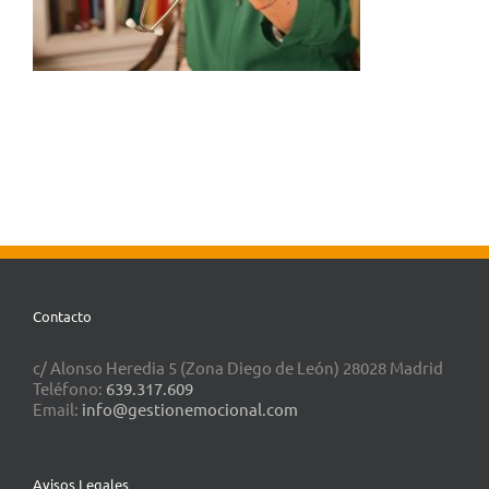
Contacto
c/ Alonso Heredia 5 (Zona Diego de León) 28028 Madrid
Teléfono:
639.317.609
Email:
info@gestionemocional.com
Avisos Legales