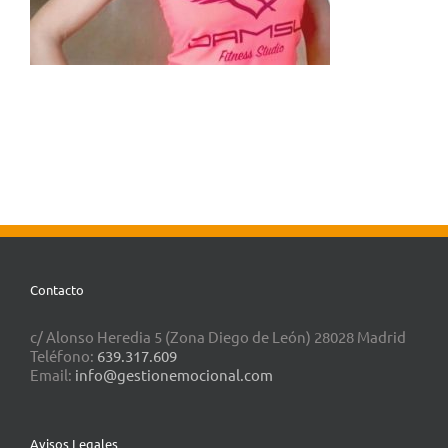
Contacto
c/ Alonso Heredia 5 (Zona Diego de León) 28028 Madrid
Teléfono:
639.317.609
Email:
info@gestionemocional.com
Avisos Legales