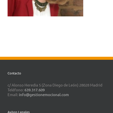
Contacto
c/ Alonso Heredia 5 (Zona Diego de León) 28028 Madrid
Teléfono:
639.317.609
Email:
info@gestionemocional.com
Avisos Legales